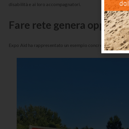
disabilità e ai loro accompagnatori.
Fare rete g
enera oppo
rtu
Expo Aid ha rappresentato un esempio concreto di ciò che na