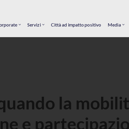
orporate
Servizi
Città ad impatto positivo
Media
quando la mobili
one e partecipazi