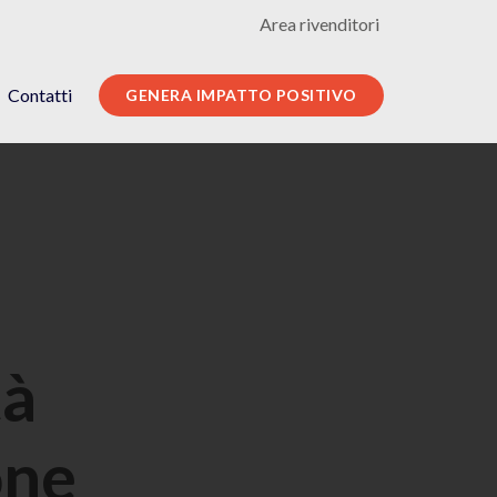
Area rivenditori
Contatti
GENERA IMPATTO POSITIVO
tà
one