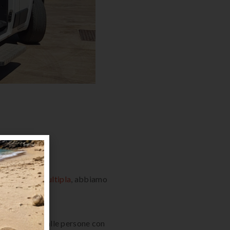
na Sclerosi Multipla
, abbiamo
orto concreto alle persone con