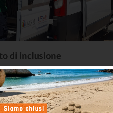
o di inclusione
ondividere esperienze.
il prezioso supporto dei volontari di
AISM – Associazione Italia
te la manifestazione.
lacongressi e altri punti strategici dell’evento, offrendo un supp