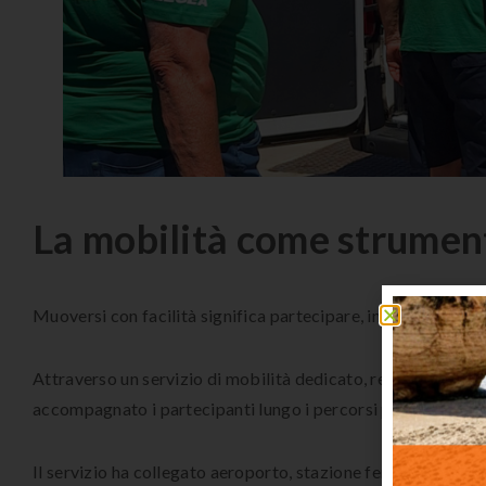
La mobilità come strument
Muoversi con facilità significa partecipare, incontrarsi e c
Attraverso un servizio di mobilità dedicato, realizzato con 
accompagnato i partecipanti lungo i percorsi previsti duran
Il servizio ha collegato aeroporto, stazione ferroviaria, Pa