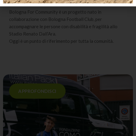
Bologna For Community è un progetto nato in
collaborazione con Bologna Football Club, per
accompagnare le persone con disabilità e fragilità allo
Stadio Renato Dall’Ara.
Oggi è un punto di riferimento per tutta la comunità.
APPROFONDISCI