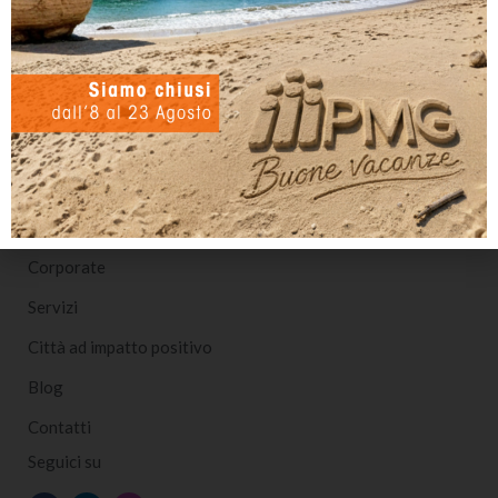
PMG Italia SPA
Società Benefit per l’Impatto Positivo
Nota sulla Certificazione
Corporate
Servizi
Città ad impatto positivo
Blog
Contatti
Seguici su