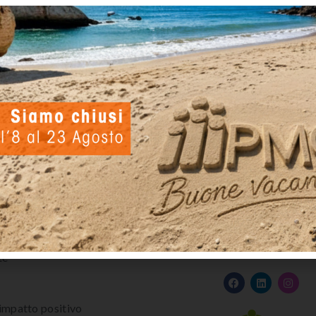
di
Claudia Liccardo
Inclusivity Bus per Como Calcio
Seguici su
te
 impatto positivo