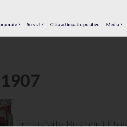
orporate
Servizi
Città ad impatto positivo
Media
 1907
Inclusivity Bus per i tif