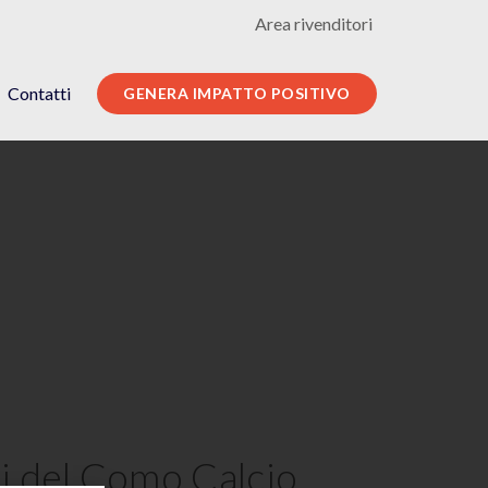
Area rivenditori
Contatti
GENERA IMPATTO POSITIVO
osi del Como Calcio