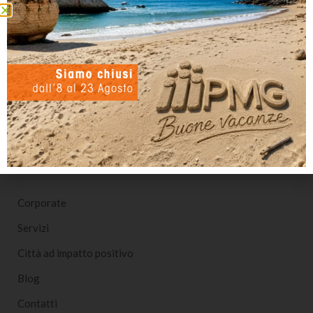
PMG Italia SPA
Società Benefit per l’Impatto Positivo
Nota sulla Certificazione
Corporate
Servizi
Città ad impatto positivo
Blog
Contatti