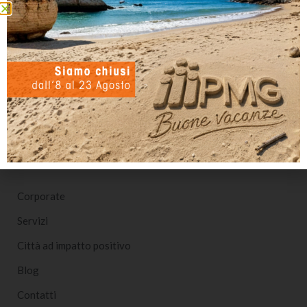
PMG Italia SPA
Società Benefit per l’Impatto Positivo
Nota sulla Certificazione
Corporate
Servizi
Città ad impatto positivo
Blog
Contatti