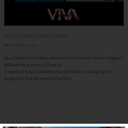
Viva Femme Fashion Show
di
Claudia Liccardo
Viva Femme è il fashion show che si è tenuto al Teatro Alighieri
di Ravenna lo scorso 22 marzo.
Il sogno di quattro studentesse diventato realtà grazie al
progetto Città ad Impatto Positivo