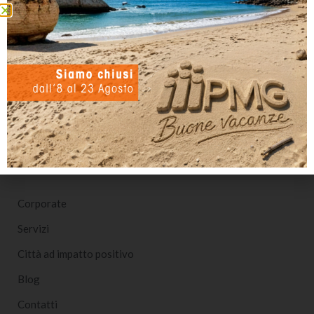
PMG Italia SPA
Società Benefit per l’Impatto Positivo
Nota sulla Certificazione
Corporate
Servizi
Città ad impatto positivo
Blog
Contatti