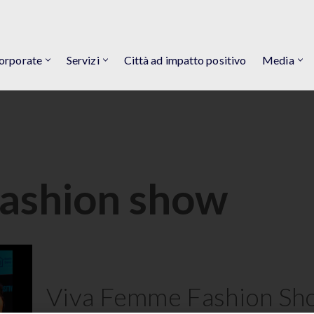
orporate
Servizi
Città ad impatto positivo
Media
fashion show
Viva Femme Fashion Sh