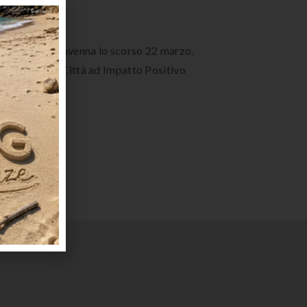
 Alighieri di Ravenna lo scorso 22 marzo.
e al progetto Città ad Impatto Positivo