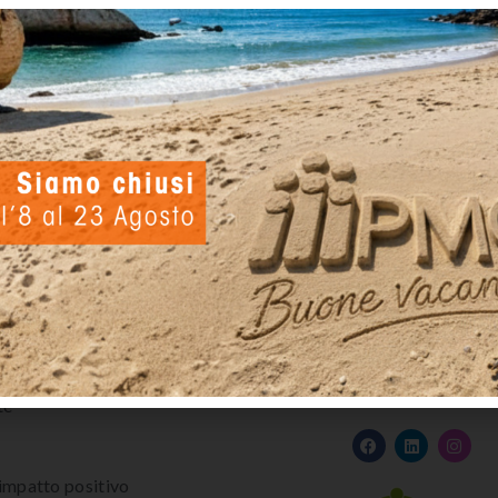
di
Claudia Liccardo
Viva Femme è il fashion show che si è tenuto al Teatro
Il sogno di quattro studentesse diventato realtà grazi
Seguici su
te
 impatto positivo