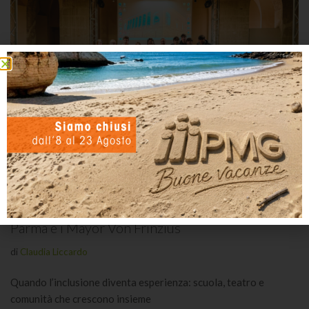
Inclusione e collaborazione nei territori:
l’esperienza tra PMG Italia, il Liceo Bertolucci di
Parma e i Mayor Von Frinzius
di
Claudia Liccardo
Quando l’inclusione diventa esperienza: scuola, teatro e
comunità che crescono insieme