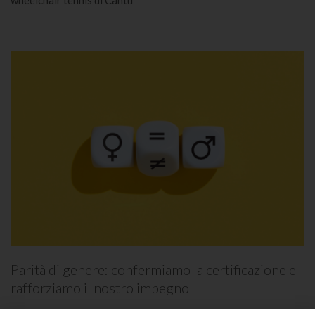
Parità di genere: confermiamo la certificazione e
rafforziamo il nostro impegno
di
Claudia Liccardo